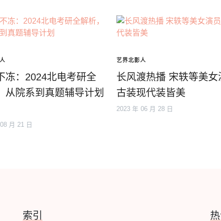
人
艺界北影人
不冻：2024北电考研全
长风渡热播 宋轶等美女
，从院系到真题辅导计划
古装现代装皆美
2023 年 06 月 28 日
 08 月 21 日
索引
热