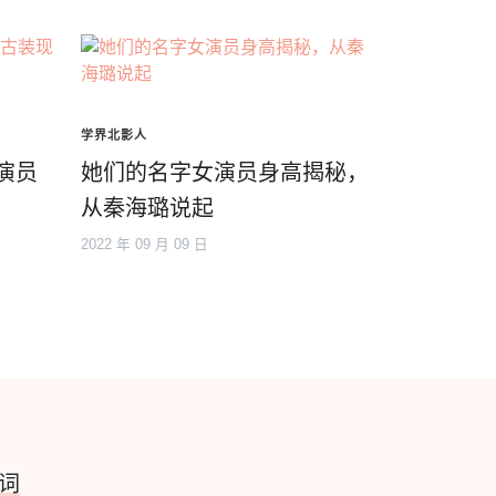
学界北影人
演员
她们的名字女演员身高揭秘，
从秦海璐说起
2022 年 09 月 09 日
词