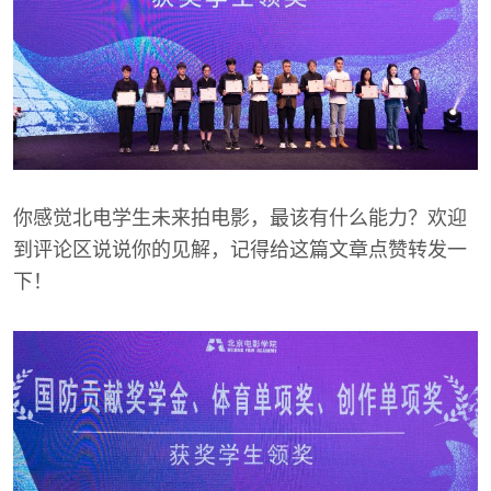
你感觉北电学生未来拍电影，最该有什么能力？欢迎
到评论区说说你的见解，记得给这篇文章点赞转发一
下！