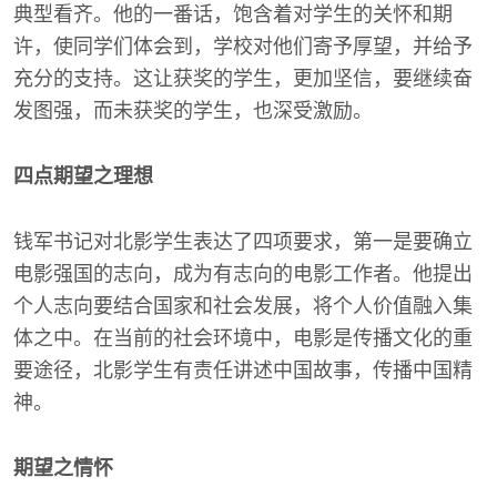
典型看齐。他的一番话，饱含着对学生的关怀和期
许，使同学们体会到，学校对他们寄予厚望，并给予
充分的支持。这让获奖的学生，更加坚信，要继续奋
发图强，而未获奖的学生，也深受激励。
四点期望之理想
钱军书记对北影学生表达了四项要求，第一是要确立
电影强国的志向，成为有志向的电影工作者。他提出
个人志向要结合国家和社会发展，将个人价值融入集
体之中。在当前的社会环境中，电影是传播文化的重
要途径，北影学生有责任讲述中国故事，传播中国精
神。
期望之情怀