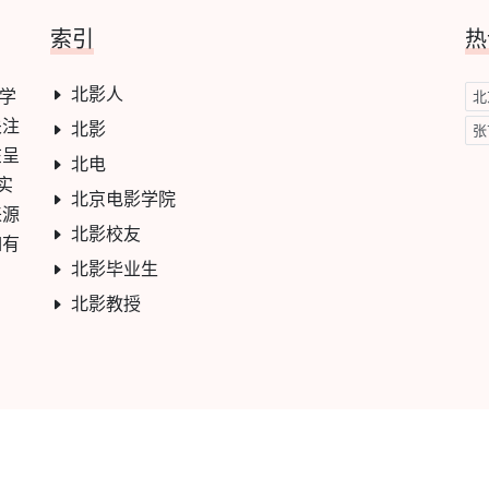
索引
热
北影人
影学
北
关注
北影
张
在呈
北电
实
北京电影学院
来源
北影校友
如有
北影毕业生
北影教授