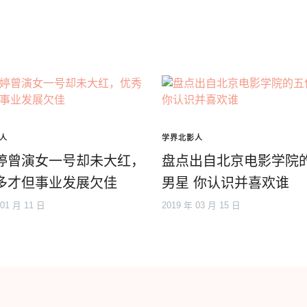
人
学界北影人
婷曾演女一号却未大红，
盘点出自北京电影学院
多才但事业发展欠佳
男星 你认识并喜欢谁
 01 月 11 日
2019 年 03 月 15 日