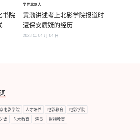
学界北影人
化书院
黄渤讲述考上北影学院报道时
式
遭保安质疑的经历
2023 年 04 月 04 日
词
京电影学院
人才培养
电影教育
电影学院
艺谋
艺术教育
演员
影视教育