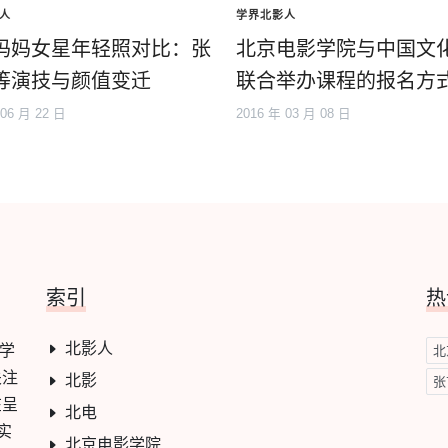
人
学界北影人
妈妈女星年轻照对比：张
北京电影学院与中国文
等演技与颜值变迁
联合举办课程的报名方
 06 月 22 日
2016 年 03 月 08 日
索引
热
北影人
影学
北
关注
北影
张
在呈
北电
实
北京电影学院