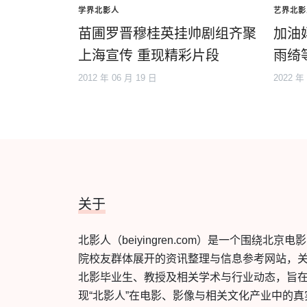
学界北影人
艺界北影
苗圃罗晋穆桂英挂帅剧组齐聚
加油
上海宣传 重现精彩片段
雨绮
2012 年 06 月 19 日
2022 年
关于
北影人（beiyingren.com）是一个围绕北京电
院校友群体展开的资讯整理与信息参考网站，
北影毕业生、教授及相关学术与行业动态，旨
现“北影人”在电影、影像与相关文化产业中的真