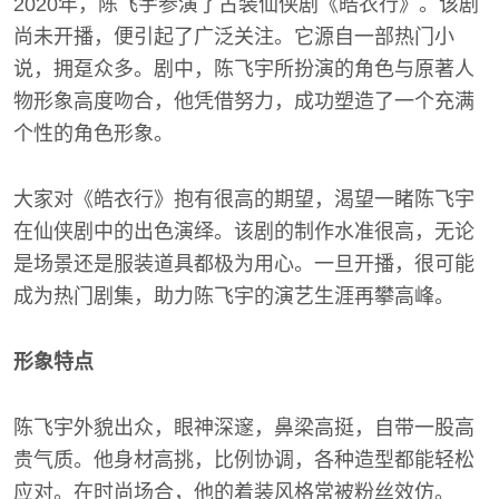
2020年，陈飞宇参演了古装仙侠剧《皓衣行》。该剧
尚未开播，便引起了广泛关注。它源自一部热门小
说，拥趸众多。剧中，陈飞宇所扮演的角色与原著人
物形象高度吻合，他凭借努力，成功塑造了一个充满
个性的角色形象。
大家对《皓衣行》抱有很高的期望，渴望一睹陈飞宇
在仙侠剧中的出色演绎。该剧的制作水准很高，无论
是场景还是服装道具都极为用心。一旦开播，很可能
成为热门剧集，助力陈飞宇的演艺生涯再攀高峰。
形象特点
陈飞宇外貌出众，眼神深邃，鼻梁高挺，自带一股高
贵气质。他身材高挑，比例协调，各种造型都能轻松
应对。在时尚场合，他的着装风格常被粉丝效仿。