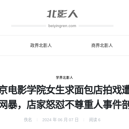
beiyingren.com
政界北影人
商界北影人
学界北影人
京电影学院女生求面包店拍戏
网暴，店家怒怼不尊重人事件
佚名
2024 年 06 月 07 日
阅读
6