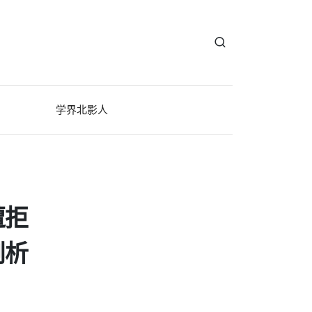
学界北影人
遭拒
剖析