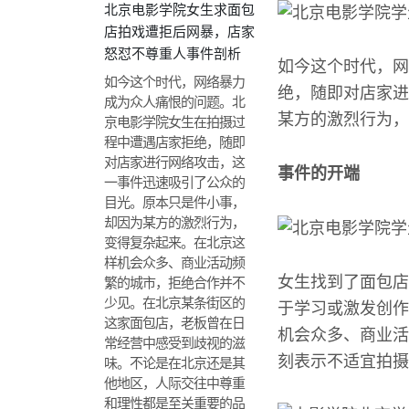
北京电影学院女生求面包
店拍戏遭拒后网暴，店家
怒怼不尊重人事件剖析
如今这个时代，网
如今这个时代，网络暴力
绝，随即对店家进
成为众人痛恨的问题。北
某方的激烈行为，
京电影学院女生在拍摄过
程中遭遇店家拒绝，随即
对店家进行网络攻击，这
事件的开端
一事件迅速吸引了公众的
目光。原本只是件小事，
却因为某方的激烈行为，
变得复杂起来。在北京这
样机会众多、商业活动频
女生找到了面包店
繁的城市，拒绝合作并不
少见。在北京某条街区的
于学习或激发创作
这家面包店，老板曾在日
机会众多、商业活
常经营中感受到歧视的滋
刻表示不适宜拍摄
味。不论是在北京还是其
他地区，人际交往中尊重
和理性都是至关重要的品